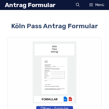
Zum
Antrag Formular
Menü
Inhalt
springen
Köln Pass Antrag Formular
Öffnen – Formular